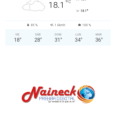
°
C
18.1
°
18.1
85 %
1.6kmh
100 %
VIE
SÁB
DOM
LUN
MAR
18
°
28
°
31
°
34
°
36
°