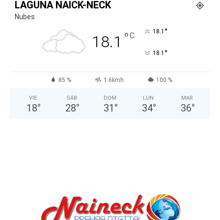
LAGUNA NAICK-NECK
Nubes
°
18.1
°
C
18.1
°
18.1
85 %
1.6kmh
100 %
VIE
SÁB
DOM
LUN
MAR
18
°
28
°
31
°
34
°
36
°