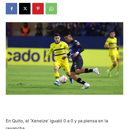
DIGITAL
::
La
Verdad
es
En Quito, el ‘Xeneize’ igualó 0 a 0 y ya piensa en la
revancha.