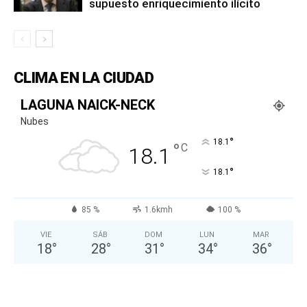
supuesto enriquecimiento ilícito
CLIMA EN LA CIUDAD
LAGUNA NAICK-NECK
Nubes
°
18.1
°
C
18.1
°
18.1
85 %
1.6kmh
100 %
VIE
SÁB
DOM
LUN
MAR
18
°
28
°
31
°
34
°
36
°