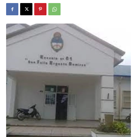
DIGITAL
::
La
Verdad
es