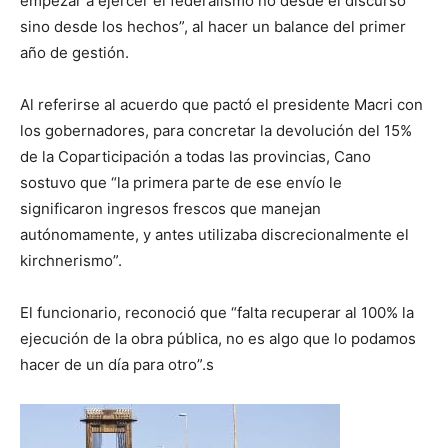
empezar a ejer­cer el federalismo no desde el discurso
sino desde los hechos”, al hacer un balance del primer
año de gestión.
Al referirse al acuer­do que pactó el pre­sidente Macri con
los gobernadores, para concretar la devolu­ción del 15%
de la Co­participación a todas las provincias, Cano
sostuvo que “la prime­ra parte de ese envío le
significaron ingresos frescos que manejan
autónomamente, y an­tes utilizaba discrecio­nalmente el
kirchne­rismo”.
El funcionario, reco­noció que “falta recu­perar al 100% la
ejecu­ción de la obra pública, no es algo que lo po­damos
hacer de un día para otro”.s