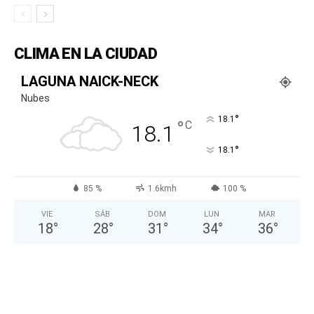
CLIMA EN LA CIUDAD
LAGUNA NAICK-NECK
Nubes
°
18.1
°
C
18.1
°
18.1
85 %
1.6kmh
100 %
VIE
SÁB
DOM
LUN
MAR
18
°
28
°
31
°
34
°
36
°