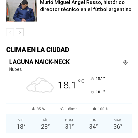
Murió Miguel Ángel Russo, histórico
director técnico en el fútbol argentino
CLIMA EN LA CIUDAD
LAGUNA NAICK-NECK
Nubes
°
18.1
°
C
18.1
°
18.1
85 %
1.6kmh
100 %
VIE
SÁB
DOM
LUN
MAR
18
°
28
°
31
°
34
°
36
°