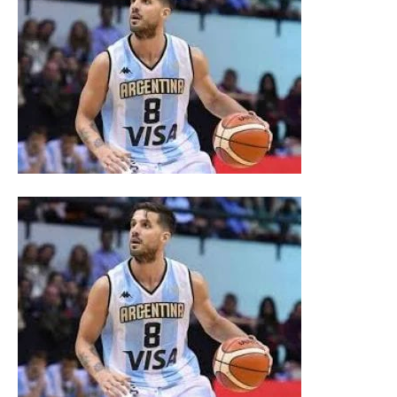
DIGITAL
::
La
Verdad
es