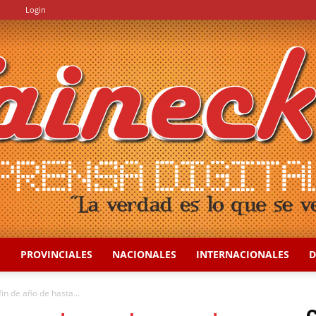
.
Login
S
PROVINCIALES
NACIONALES
INTERNACIONALES
D
::
in de año de hasta...