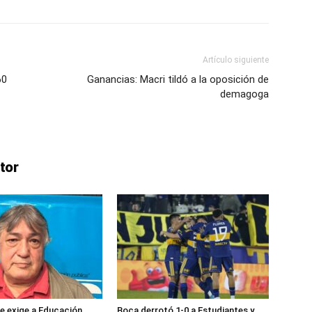
ve…
Artículo siguiente
60
Ganancias: Macri tildó a la oposición de
demagoga
tor
e exige a Educación
Boca derrotó 1-0 a Estudiantes y