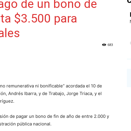
C
 pago de un bono de
sta $3.500 para
NAINECK
ales
683
PRENSA
 no remunerativa ni bonificable“ acordada el 10 de
n, Andrés Ibarra, y de Trabajo, Jorge Triaca, y el
DIGITAL
ríguez.
isión de pagar un bono de fin de año de entre 2.000 y
tración pública nacional.