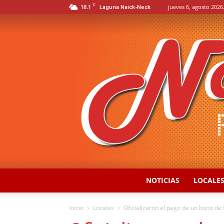
C
18.1
jueves 6, agosto 2026
Laguna Naick-Neck
NOTICIAS
LOCALE
Inicio
Locales
Oficializaron el pago de un bono de f