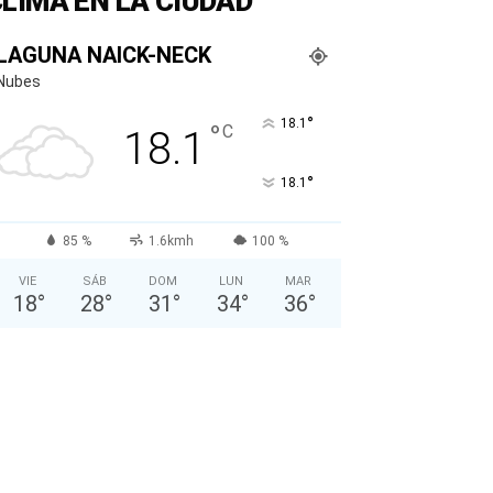
LIMA EN LA CIUDAD
LAGUNA NAICK-NECK
Nubes
°
18.1
°
C
18.1
°
18.1
85 %
1.6kmh
100 %
VIE
SÁB
DOM
LUN
MAR
18
°
28
°
31
°
34
°
36
°