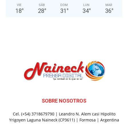
VIE
SÁB
DOM
LUN
MAR
18
°
28
°
31
°
34
°
36
°
SOBRE NOSOTROS
Cel. (+54) 3718679790 | Leandro N. Alem casi Hipolito
Yrigoyen Laguna Naineck (CP3611) | Formosa | Argentina