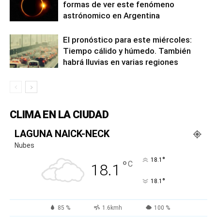
formas de ver este fenómeno
astrónomico en Argentina
El pronóstico para este miércoles:
Tiempo cálido y húmedo. También
habrá lluvias en varias regiones
CLIMA EN LA CIUDAD
LAGUNA NAICK-NECK
Nubes
°
18.1
°
C
18.1
°
18.1
85 %
1.6kmh
100 %