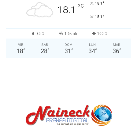
°
18.1
°
C
18.1
°
18.1
85 %
1.6kmh
100 %
VIE
SÁB
DOM
LUN
MAR
18
°
28
°
31
°
34
°
36
°