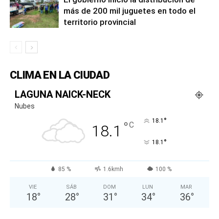
más de 200 mil juguetes en todo el
territorio provincial
CLIMA EN LA CIUDAD
LAGUNA NAICK-NECK
Nubes
°
18.1
°
C
18.1
°
18.1
85 %
1.6kmh
100 %
VIE
SÁB
DOM
LUN
MAR
18
°
28
°
31
°
34
°
36
°