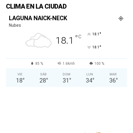
CLIMA EN LA CIUDAD
LAGUNA NAICK-NECK
Nubes
°
18.1
°
C
18.1
°
18.1
85 %
1.6kmh
100 %
VIE
SÁB
DOM
LUN
MAR
18
°
28
°
31
°
34
°
36
°