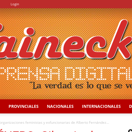
.
Login
S
PROVINCIALES
NACIONALES
INTERNACIONALES
D
::
rganizaciones feministas y exfuncionarias de Alberto Fernández...