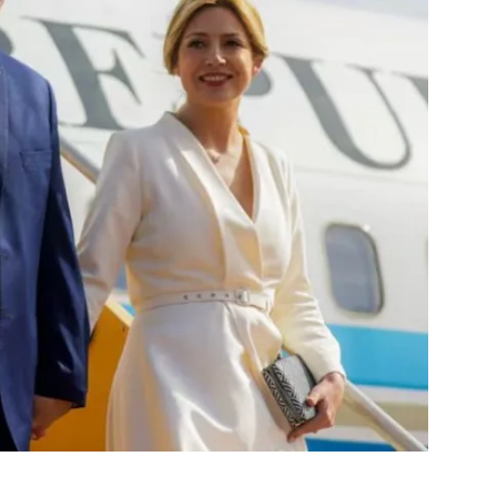
::
La
Verdad
es