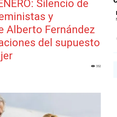
C
NERO: Silencio de
eministas y
NAINECK
e Alberto Fernández
saciones del supuesto
jer
PRENSA
332
DIGITAL