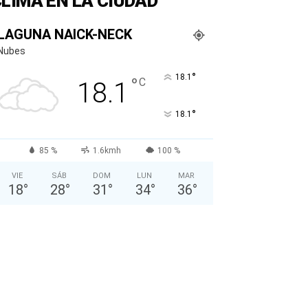
LIMA EN LA CIUDAD
LAGUNA NAICK-NECK
Nubes
°
18.1
°
C
18.1
°
18.1
85 %
1.6kmh
100 %
VIE
SÁB
DOM
LUN
MAR
18
°
28
°
31
°
34
°
36
°