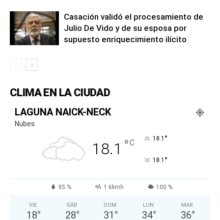
Casación validó el procesamiento de
Julio De Vido y de su esposa por
supuesto enriquecimiento ilícito
CLIMA EN LA CIUDAD
LAGUNA NAICK-NECK
Nubes
°
18.1
°
C
18.1
°
18.1
85 %
1.6kmh
100 %
VIE
SÁB
DOM
LUN
MAR
18
°
28
°
31
°
34
°
36
°