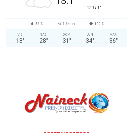
18.1
°
18.1
85 %
1.6kmh
100 %
VIE
SÁB
DOM
LUN
MAR
18
°
28
°
31
°
34
°
36
°